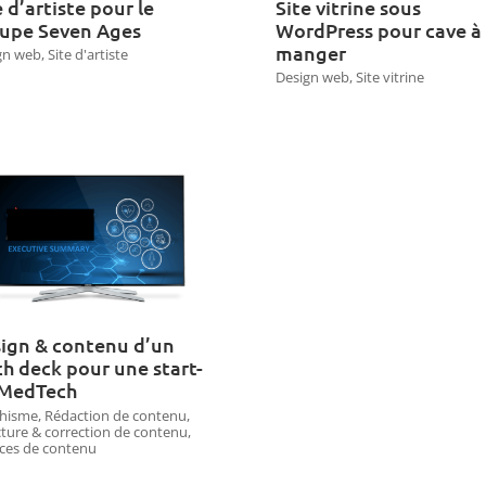
e d’artiste pour le
Site vitrine sous
upe Seven Ages
WordPress pour cave à
manger
gn web
,
Site d'artiste
Design web
,
Site vitrine
ign & contenu d’un
ch deck pour une start-
 MedTech
hisme
,
Rédaction de contenu
,
cture & correction de contenu
,
ices de contenu