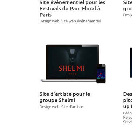
Site événementiel pour les
Sit
Festivals du Parc Floral à
gro
Paris
Desi
Design web
,
Site web événementiel
Site d’artiste pour le
Des
groupe Shelmi
pit
up
Design web
,
Site d'artiste
Grap
Rele
Serv