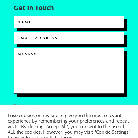
Get In Touch
Privacy policy
I use cookies on my site to give you the most relevant
I AGREE TO THE TERMS OF USE
experience by remembering your preferences and repeat
visits. By clicking “Accept All”, you consent to the use of
=
SEND
5 + 1
ALL the cookies. However, you may visit "Cookie Settings"
to provide a controlled consent.